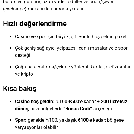
bölümleri görünür; uzun vadeli ödüller ve puan/çeviri
(exchange) mekanikleri burada yer alır.
Hızlı değerlendirme
Casino ve spor için büyük, çift yönlü hoş geldin paketi
Çok geniş sağlayıcı yelpazesi; canlı masalar ve e-spor
desteği
Çoğu para yatırma/çekme yöntemi: kartlar, e-cüzdanlar
ve kripto
Kısa bakış
Casino hoş geldin:
%100
€500
’e kadar +
200 ücretsiz
dönüş
, bazı bölgelerde
“Bonus Crab”
seçeneği.
Spor:
genelde %100, yaklaşık
€100
’e kadar; bölgesel
varyasyonlar olabilir.