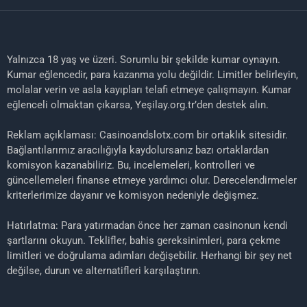
Yalnızca 18 yaş ve üzeri. Sorumlu bir şekilde kumar oynayın.
Kumar eğlencedir, para kazanma yolu değildir. Limitler belirleyin,
molalar verin ve asla kayıpları telafi etmeye çalışmayın. Kumar
eğlenceli olmaktan çıkarsa, Yeşilay.org.tr’den destek alın.
Reklam açıklaması: Casinoandslotx.com bir ortaklık sitesidir.
Bağlantılarımız aracılığıyla kaydolursanız bazı ortaklardan
komisyon kazanabiliriz. Bu, incelemeleri, kontrolleri ve
güncellemeleri finanse etmeye yardımcı olur. Derecelendirmeler
kriterlerimize dayanır ve komisyon nedeniyle değişmez.
Hatırlatma: Para yatırmadan önce her zaman casinonun kendi
şartlarını okuyun. Teklifler, bahis gereksinimleri, para çekme
limitleri ve doğrulama adımları değişebilir. Herhangi bir şey net
değilse, durun ve alternatifleri karşılaştırın.