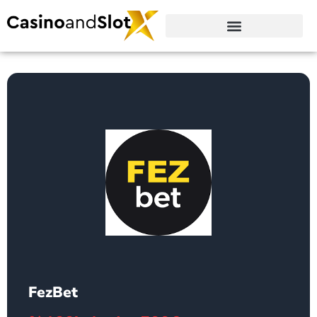
2026’in En İyi Casino İncelemeleri!
FezBet