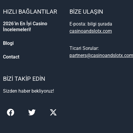
HIZLI BAĞLANTILAR
BİZE ULAŞIN
2026’in En İyi Casino
E-posta: bilgi şurada
İncelemeleri!
casinoandslotx.com
Blogi
Ticari Sorular:
partners@casinoandslotx.co
Contact
BİZİ TAKİP EDİN
Sizden haber bekliyoruz!